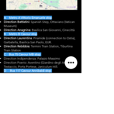
A Metro A Vittorio Emanuele stop
Direction Battistini:
Spanish Step, Ottaviano (Vatican
Museum)
Direction Anagnina
: Basilica San Giovanni, Cinecittà
B Metro B Cavour stop
Direction Laurentina
: Piramide (connection to Ostia),
Garbatella, Basilica San Paolo, EUR.
Direction Rebibbia:
Termini Train Station, Tiburtina
Train Station
C Bus 75 Cavour MB stop
Direction Indipendenza: Palazzo Massimo
Direction Poerio: Aventino (Giardino degli Aranci),
Testaccio, Porta Portese, Janiculum Hill.
D Bus 117 Cavour Annibaldi stop
Fontana di Trevi, Piazza San Giovanni in Laterano
A WALK TO TREVI FOUNTAIN
8
7
4
5