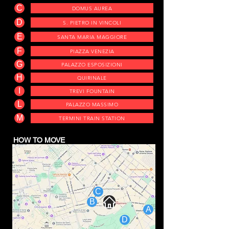
C
DOMUS AUREA
D
S. PIETRO IN VINCOLI
E
SANTA MARIA MAGGIORE
F
PIAZZA VENEZIA
G
PALAZZO ESPOSIZIONI
H
QUIRINALE
I
TREVI FOUNTAIN
L
PALAZZO MASSIMO
M
TERMINI TRAIN STATION
HOW TO MOVE
C
B
A
D