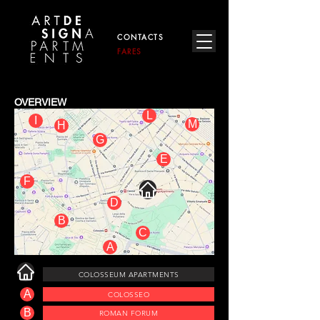
CONTACTS
FARES
OVERVIEW
L
I
M
H
G
E
F
D
B
C
A
COLOSSEUM APARTMENTS
A
COLOSSEO
B
ROMAN FORUM